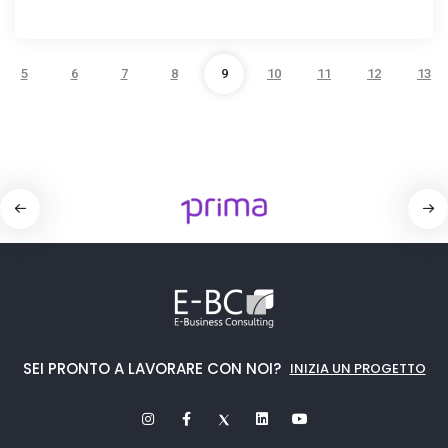
5
6
7
8
9
10
11
12
13
SEI PRONTO A LAVORARE CON NOI?
INIZIA UN PROGETTO