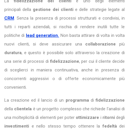
La
fidelizzazione dei clienti
è uno degli elementi
principali della
gestione dei clienti
e delle strategie legate al
CRM
. Senza la presenza di processi strutturati e condivisi, in
tutti i reparti aziendali, si rischia di rendere inutili tutte le
politiche di
lead generation.
Non basta attirare di volta in volta
nuovi clienti, si deve assicurare una
collaborazione
più
duratura
, e questo è possibile solo attraverso la creazione di
una serie di processi di
fidelizzazione
, per cui il cliente decide
di sceglierci in maniera continuativa, anche in presenza di
concorrenti aggressivi o di offerte economicamente più
convenienti.
La creazione ed il lancio di un
programma
di
fidelizzazione
della
clientela
è un progetto complesso che richiede l'analisi di
una molteplicità di elementi per poter
ottimizzare
i
ritorni
degli
investimenti
e nello stesso tempo ottenere la
fedeltà
dei