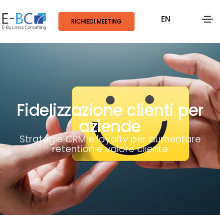
EN
RICHIEDI MEETING
Fidelizzazione clienti per
aziende
Strategie CRM e loyalty per aumentare
retention e valore cliente