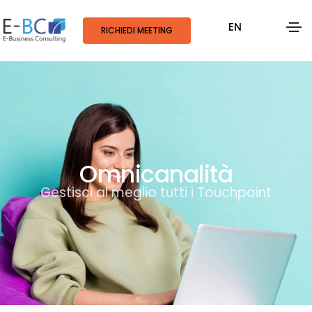
EN
RICHIEDI MEETING
Omnicanalità
Gestisci al meglio tutti i Touchpoint