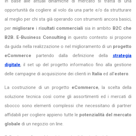
In base alle attuali dinamiche di mercato si tratta di una
opportunità da cogliere al volo da una parte e/o da strutturare
al meglio per chi sta già operando con strumenti ancora basici,
per
migliorare
i
risultati commerciali
sia in ambito
B2C che
B2B.
E-Business Consulting
in questo contesto si propone
da guida nella realizzazione o nel miglioramento di un
progetto
eCommerce
partendo dalla definizione della
strategia
digitale
, il set up del progetto informatico fino alla gestione
delle campagne di acquisizione dei clienti in
Italia
ed all’
estero
.
La costruzione di un progetto
eCommerce
, la scelta della
soluzione tecnica così come gli assortimenti ed i mercati di
sbocco sono elementi complessi che necessitano di partner
affidabili per cogliere appieno tutte le
potenzialità del mercato
globale
di un negozio on line.