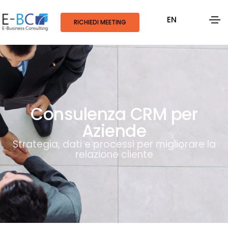
EN
RICHIEDI MEETING
Consulenza CRM per
Aziende
Strategia, dati e processi per migliorare la
relazione cliente