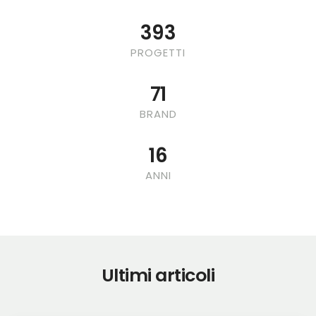
424
PROGETTI
77
BRAND
18
ANNI
Ultimi articoli