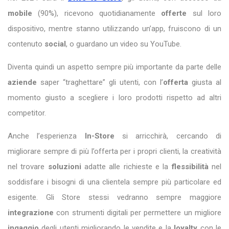
mobile
(90%), ricevono quotidianamente
offerte
sul loro
dispositivo, mentre stanno utilizzando un’app, fruiscono di un
contenuto
social
, o guardano un video su YouTube.
Diventa quindi un aspetto sempre più importante da parte delle
aziende
saper “traghettare” gli utenti, con l’
offerta
giusta al
momento giusto a scegliere i loro prodotti rispetto ad altri
competitor.
Anche l’esperienza
In-Store
si arricchirà, cercando di
migliorare sempre di più l’offerta per i propri clienti, la creatività
nel trovare
soluzioni
adatte alle richieste e la
flessibilità
nel
soddisfare i bisogni di una clientela sempre più particolare ed
esigente. Gli Store stessi vedranno sempre maggiore
integrazione
con strumenti digitali per permettere un migliore
ingaggio
degli utenti migliorando le vendite e la
loyalty
con le