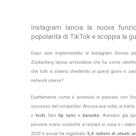
Instagram lancia la nuova funzi
popolarità di TikTok e scoppia la gue
Dopo aver implementato le Instagram Stories pe
Zuckerberg lancia un’iniziativa che ha come obiett
che tutti si stanno chiedendo in questi giorni è: sa
network cinese?
Esattamente come è avvenuto in passato con Snapc
successo del competitor. Ancora una volta, si tratta di
e
testi
, fare
lip sync
e
karaoke
. Avevano già spo
persone erano costrette a restare in casa e i video
2020 il social ha registrato
5,4 milioni di utenti un