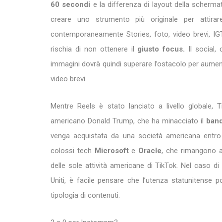
60 secondi
e la differenza di layout della schermat
creare uno strumento più originale per attirar
contemporaneamente Stories, foto, video brevi, IGTV
rischia di non ottenere il
giusto focus.
Il social,
immagini dovrà quindi superare l’ostacolo per aumenta
video brevi.
Mentre Reels è stato lanciato a livello globale, Ti
americano Donald Trump, che ha minacciato il
band
venga acquistata da una società americana entro 
colossi tech
Microsoft
e
Oracle
, che rimangono an
delle sole attività americane di TikTok. Nel caso d
Uniti, è facile pensare che l’utenza statunitense 
tipologia di contenuti.