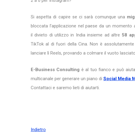
2 a 0 per Instagram?
Si aspetta di capire se ci sarà comunque una
mig
bloccata l’applicazione nel paese da un momento al
il divieto di utilizzo in India insieme ad altre
58 ap
TikTok al di fuori della Cina. Non è assolutament
lanciare lì Reels, provando a colmare il vuoto lasciato 
E-Business Consulting
è al tuo fianco e può aiutar
multicanale per generare un piano di
Social Media 
Contattaci e saremo lieti di aiutarti.
Indietro