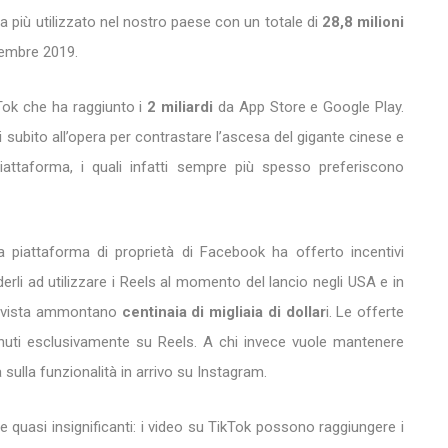
più utilizzato nel nostro paese con un totale di
28,8 milioni
embre 2019.
kTok che ha raggiunto i
2 miliardi
da App Store e Google Play.
ubito all’opera per contrastare l’ascesa del gigante cinese e
 piattaforma, i quali infatti sempre più spesso preferiscono
la piattaforma di proprietà di Facebook ha offerto incentivi
aderli ad utilizzare i Reels al momento del lancio negli USA e in
 in vista ammontano
centinaia di migliaia di dollar
i. Le offerte
enuti esclusivamente su Reels. A chi invece vuole mantenere
a sulla funzionalità in arrivo su Instagram.
 quasi insignificanti: i video su TikTok possono raggiungere i