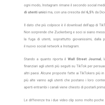
ogni modo, Instagram rimane il secondo social media 
di utenti unici
ma, con una crescita del
6,5%
da Dic
Il dato che più colpisce è il download dell’app di Ti
Non sorprende che Zuckerberg e soci si siano messi s
la fuga di utenti, soprattutto giovanissimi, dalla
il nuovo social network a Instagram.
Stando a quanto riporta il
Wall Street Journal
, 
finanziari agli utenti più seguiti su TikTok per persu
altri paesi. Alcune proposte fatte ai TikTokers più
più alte vanno agli utenti che postano i loro cont
aperti entrambi i canali viene chiesto di postarli prim
Le differenze tra i due video clip sono molto poche e