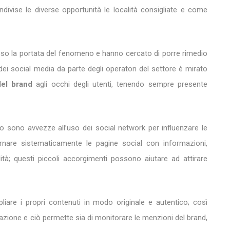
ivise le diverse opportunità le località consigliate e come
reso la portata del fenomeno e hanno cercato di porre rimedio
zo dei social media da parte degli operatori del settore è mirato
del brand
agli occhi degli utenti, tenendo sempre presente
co sono avvezze all’uso dei social network per influenzare le
iornare sistematicamente le pagine social con informazioni,
lità; questi piccoli accorgimenti possono aiutare ad attirare
mpliare i propri contenuti in modo originale e autentico; così
utazione e ciò permette sia di monitorare le menzioni del brand,