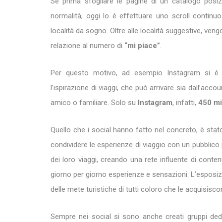
Se prima sfogliare le pagine di un catalogo posizi
normalità, oggi lo è effettuare uno scroll continu
località da sogno. Oltre alle località suggestive, ven
relazione al numero di
“mi piace”
.
Per questo motivo, ad esempio Instagram si è 
l’ispirazione di viaggi, che può arrivare sia dall’acc
amico o familiare. Solo su
Instagram
, infatti,
450 mil
Quello che i social hanno fatto nel concreto, è stato
condividere le esperienze di viaggio con un pubblico
dei loro viaggi, creando una rete influente di conte
giorno per giorno esperienze e sensazioni. L’esposizi
delle mete turistiche di tutti coloro che le acquisisco
Sempre nei social si sono anche creati gruppi dedi