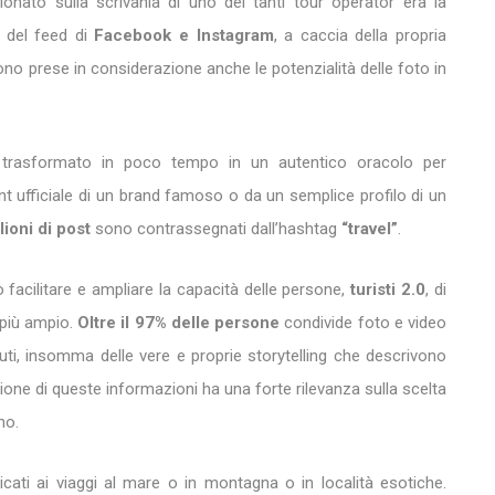
onato sulla scrivania di uno dei tanti tour operator era la
o del feed di
Facebook e Instagram
, a caccia della propria
gono prese in considerazione anche le potenzialità delle foto in
trasformato in poco tempo in un autentico oracolo per
ount ufficiale di un brand famoso o da un semplice profilo di un
ioni di post
sono contrassegnati dall’hashtag
“travel”
.
 facilitare e ampliare la capacità delle persone,
turisti 2.0
, di
 più ampio.
Oltre il 97% delle persone
condivide foto e video
nuti, insomma delle vere e proprie storytelling che descrivono
one di queste informazioni ha una forte rilevanza sulla scelta
no.
cati ai viaggi al mare o in montagna o in località esotiche.