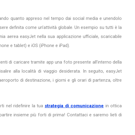
ttando quanto appreso nel tempo dai social media e unendolo
ere definita come un’attività globale. Un esempio su tutti è la
a aerea easyJet nella sua applicazione ufficiale, scaricabile
hone e tablet) e iOS (iPhone e iPad).
ti di caricare tramite app una foto presente all’interno della
isalire alla località di viaggio desiderata. In seguito, easyJet
’aeroporto di destinazione, i giorni e gli orari di partenza, oltre
ti nel ridefinire la tua
strategia di comunicazione
in ottica
partire insieme più forti di prima! Contattaci e saremo lieti di