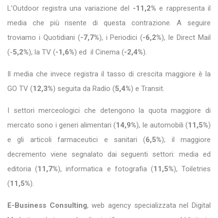
L’Outdoor registra una variazione del
-11,2%
e rappresenta il
media che più risente di questa contrazione. A seguire
troviamo i Quotidiani (
-7,7%
), i Periodici (
-6,2%
), le Direct Mail
(-
5,2%
), la TV (
-1,6%
) ed il Cinema (
-2,4%
).
Il media che invece registra il tasso di crescita maggiore è la
GO TV (
12,3%
) seguita da Radio (
5,4%
) e Transit.
I settori merceologici che detengono la quota maggiore di
mercato sono i generi alimentari (
14,9%
), le automobili (
11,5%
)
e gli articoli farmaceutici e sanitari (
6,5%
); il maggiore
decremento viene segnalato dai seguenti settori: media ed
editoria (
11,7%
), informatica e fotografia (
11,5%
), Toiletries
(
11,5%
).
E-Business Consulting
, web agency specializzata nel Digital