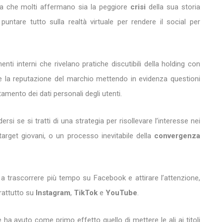
la che molti affermano sia la peggiore
crisi
della sua storia
untare tutto sulla realtà virtuale per rendere il social per
enti interni che rivelano pratiche discutibili della holding con
e la reputazione del marchio mettendo in evidenza questioni
amento dei dati personali degli utenti.
si se si tratti di una strategia per risollevare l’interesse nei
 target giovani, o un processo inevitabile della
convergenza
a trascorrere più tempo su Facebook e attirare l’attenzione,
rattutto su
Instagram
,
TikTok
e
YouTube
.
a avuto come primo effetto quello di mettere le ali ai titoli