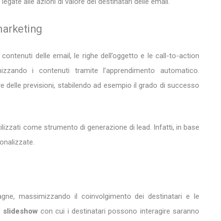
ate alle azioni di valore dei destinatari delle email.
 marketing
 contenuti delle email, le righe dell’oggetto e le call-to-action
timizzando i contenuti tramite l’apprendimento automatico.
fare delle previsioni, stabilendo ad esempio il grado di successo
zzati come strumento di generazione di lead. Infatti, in base
sonalizzate.
pagne, massimizzando il coinvolgimento dei destinatari e le
e
slideshow
con cui i destinatari possono interagire saranno