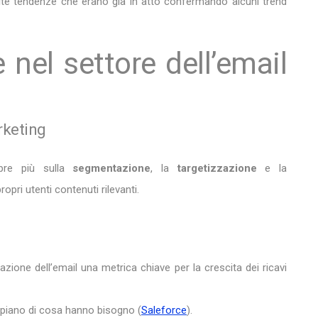
olte tendenze che erano già in atto confermando alcuni trend
 nel settore dell’email
rketing
mpre più sulla
segmentazione
, la
targetizzazione
e la
pri utenti contenuti rilevanti.
zione dell’email una metrica chiave per la crescita dei ricavi
sappiano di cosa hanno bisogno (
Saleforce
).