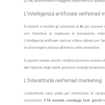
(
CTR
) assumeranno maggiore importanza in quanto leg
L’intelligenza artificiale nell’email
Si inizierà a testate gli strumenti di
AI
per scrivere i
con l’obiettivo di migliorare le prestazioni, ot
L’intelligenza artificiale sarà un ottimo alleato per 
di un’immagine precisa all’interno della newsletter.
In questo campo anche i chatbot possono essere utili
alle risposte degli utenti, possono inviargli email per
L’Interattività nell’email marketing
L’interattività sarà usata per ottimizzare le cam
conversioni.
CTA animati
,
sondaggi
,
test
,
giochi