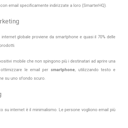
 con email specificamente indirizzate a loro (SmarterHQ).
arketing
ico internet globale proviene da smartphone e quasi il 70% delle
prodotti.
spositivi mobile che non spingono più i destinatari ad aprire una
e ottimizzare le email per
smartphone
, utilizzando testo e
he su uno sfondo scuro.
g
 su internet è il minimalismo. Le persone vogliono email più