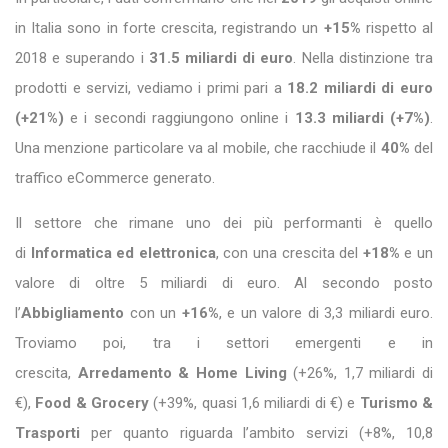
in Italia sono in forte crescita, registrando un
+15%
rispetto al
2018 e superando i
31.5 miliardi di euro
. Nella distinzione tra
prodotti e servizi, vediamo i primi pari a
18.2 miliardi di euro
(+21%)
e i secondi raggiungono online i
13.3 miliardi (+7%)
.
Una menzione particolare va al mobile, che racchiude il
40%
del
traffico eCommerce generato.
Il settore che rimane uno dei più performanti è quello
di
Informatica ed elettronica
, con una crescita del
+18%
e un
valore di oltre 5 miliardi di euro. Al secondo posto
l’
Abbigliamento
con un
+16%
, e un valore di 3,3 miliardi euro.
Troviamo poi, tra i settori emergenti e in
crescita,
Arredamento & Home Living
(+26%, 1,7 miliardi di
€),
Food & Grocery
(+39%, quasi 1,6 miliardi di €) e
Turismo &
Trasporti
per quanto riguarda l’ambito servizi (+8%, 10,8