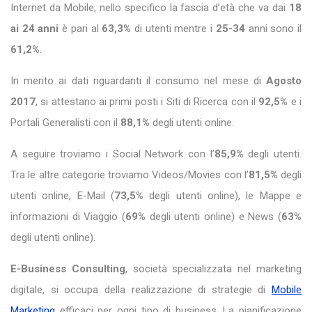
Internet da Mobile, nello specifico la fascia d’età che va dai
18
ai 24 anni
è pari al
63,3%
di utenti mentre i
25-34
anni sono il
61,2%
.
In merito ai dati riguardanti il consumo nel mese di
Agosto
2017
, si attestano ai primi posti i Siti di Ricerca con il
92,5%
e i
Portali Generalisti con il
88,1%
degli utenti online.
A seguire troviamo i Social Network con l’
85,9%
degli utenti.
Tra le altre categorie troviamo Videos/Movies con l’
81,5%
degli
utenti online, E-Mail (
73,5%
degli utenti online), le Mappe e
informazioni di Viaggio (
69%
degli utenti online) e News (
63%
degli utenti online).
E-Business Consulting
, società specializzata nel marketing
digitale, si occupa della realizzazione di strategie di
Mobile
Marketing
efficaci per ogni tipo di business. La pianificazione