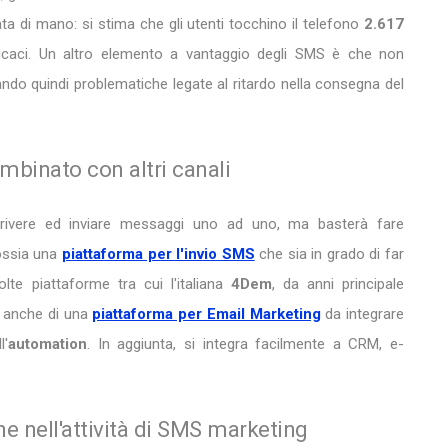
 di mano: si stima che gli utenti tocchino il telefono
2.617
icaci. Un altro elemento a vantaggio degli SMS è che non
trando quindi problematiche legate al ritardo nella consegna del
binato con altri canali
rivere ed inviare messaggi uno ad uno, ma basterà fare
 ossia una
piattaforma per l'invio SMS
che sia in grado di far
olte piattaforme tra cui l'italiana
4Dem
, da anni principale
e anche di una
piattaforma per Email Marketing
da integrare
l'
automation
. In aggiunta, si integra facilmente a CRM, e-
e nell'attività di SMS marketing