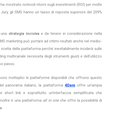
a mostrato notevoli ritorni sugli investimenti (ROI) per molte
Jury, gli SMS hanno un tasso di risposta superiore del 209%
a una
strategia incisiva
e da tenere in considerazione nella
'SMS marketing può portare ad ottimi risultati anche nel medio-
 scelta della piattaforma perché inevitabilmente inciderà sulle
 multicanale necessita degli strumenti giusti e dell'utilizzo
sso passo.
ono molteplici le piattaforme disponibili che offrono questo
. Nel panorama italiano, la piattaforma
4Dem
offre un'ampia
re short link e soprattutto un'interfaccia semplificata che
 inoltre è una piattaforma
all in one
che offre la possibilità di
go
.