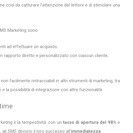
ne così da catturare l'attenzione del lettore e di stimolare una
ll'SMS Marketing sono:
lienti ad effettuare un acquisto;
un rapporto diretto e personalizzato con ciascun cliente;
non facilmente rintracciabili in altri strumenti di marketing, tra
 e la possibilità di integrazione con altre funzionalità.
-time
rketing è la tempestività: con un
tasso di apertura del 98%
e
o, gli SMS devono il loro successo all'
immediatezza
.