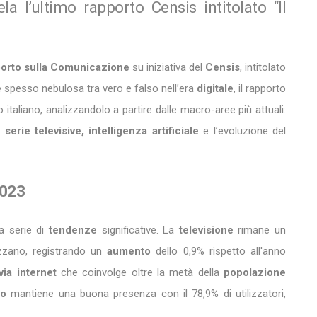
a l’ultimo rapporto Censis intitolato “Il
orto sulla Comunicazione
su iniziativa del
Censis
, intitolato
e
spesso nebulosa tra vero e falso nell’era
digitale
, il rapporto
italiano, analizzandolo a partire dalle macro-aree più attuali:
erie televisive, intelligenza artificiale
e l’evoluzione del
2023
na serie di
tendenze
significative. La
televisione
rimane un
lizzano, registrando un
aumento
dello 0,9% rispetto all'anno
via internet
che coinvolge oltre la metà della
popolazione
io
mantiene una buona presenza con il 78,9% di utilizzatori,