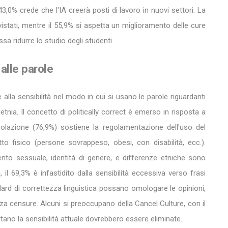
43,0% crede che l'IA creerà posti di lavoro in nuovi settori. La
istati, mentre il 55,9% si aspetta un miglioramento delle cure
ssa ridurre lo studio degli studenti.
 alle parole
 alla sensibilità nel modo in cui si usano le parole riguardanti
l'etnia. Il concetto di politically correct è emerso in risposta a
lazione (76,9%) sostiene la regolamentazione dell'uso del
tto fisico (persone sovrappeso, obesi, con disabilità, ecc.).
ento sessuale, identità di genere, e differenze etniche sono
il 69,3% è infastidito dalla sensibilità eccessiva verso frasi
dard di correttezza linguistica possano omologare le opinioni,
za censure. Alcuni si preoccupano della Cancel Culture, con il
tano la sensibilità attuale dovrebbero essere eliminate.