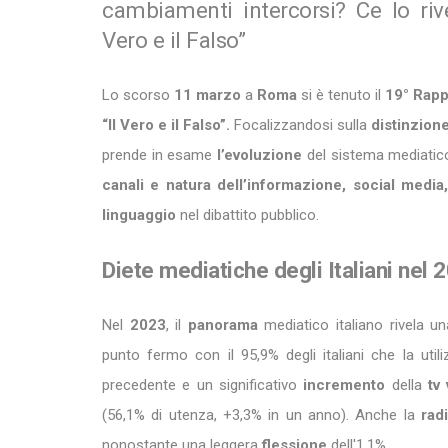
cambiamenti intercorsi? Ce lo rivel
Vero e il Falso”
Lo scorso
11 marzo
a
Roma
si è tenuto il
19° Rapp
“Il Vero e il Falso”.
Focalizzandosi sulla
distinzion
prende in esame
l’evoluzione
del sistema mediatico 
canali e natura dell’informazione, social media, s
linguaggio
nel dibattito pubblico.
Diete mediatiche degli Italiani nel 
Nel
2023
, il
panorama
mediatico italiano rivela u
punto fermo con il 95,9% degli italiani che la uti
precedente e un significativo
incremento
della
tv 
(56,1% di utenza, +3,3% in un anno). Anche la
rad
nonostante una leggera
flessione
dell'1,1%.