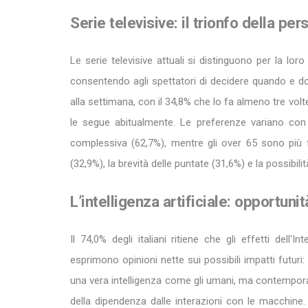
Serie televisive: il trionfo della per
Le serie televisive attuali si distinguono per la lor
consentendo agli spettatori di decidere quando e dov
alla settimana, con il 34,8% che lo fa almeno tre vo
le segue abitualmente. Le preferenze variano con 
complessiva (62,7%), mentre gli over 65 sono più 
(32,9%), la brevità delle puntate (31,6%) e la possibili
L’intelligenza artificiale: opportuni
Il 74,0% degli italiani ritiene che gli effetti dell'In
esprimono opinioni nette sui possibili impatti futur
una vera intelligenza come gli umani, ma contempor
della dipendenza dalle interazioni con le macchine