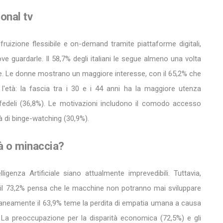
sonal tv
o fruizione flessibile e on-demand tramite piattaforme digitali,
e guardarle. Il 58,7% degli italiani le segue almeno una volta
lte. Le donne mostrano un maggiore interesse, con il 65,2% che
l'età: la fascia tra i 30 e i 44 anni ha la maggiore utenza
fedeli (36,8%). Le motivazioni includono il comodo accesso
tà di binge-watching (30,9%).
tà o minaccia?
telligenza Artificiale siano attualmente imprevedibili. Tuttavia,
i: il 73,2% pensa che le macchine non potranno mai sviluppare
aneamente il 63,9% teme la perdita di empatia umana a causa
. La preoccupazione per la disparità economica (72,5%) e gli