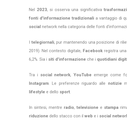
Nel
2023
, si osserva una significativa
trasforma
fonti d'informazione tradizionali
a vantaggio di q
social
network nella categoria delle fonti d'informaz
I
telegiornali
, pur mantenendo una posizione di ril
2019). Nel contesto digitale,
Facebook
registra un
6,2%. Sia i
siti d'informazione
che i
quotidiani digit
Tra i
social network
,
YouTube
emerge come fon
Instagram
. Le preferenze riguardo alle
notizie
m
lifestyle
e dello
sport
.
In sintesi, mentre
radio
,
televisione
e
stampa
rim
riduzione
dello stacco con il
web
e i
social networ