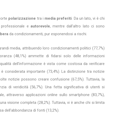
 forte
polarizzazione
tra i
media preferiti
. Da un lato, vi è chi
e professionale e
autorevole
, mentre dall'altro lato ci sono
ibera
da condizionamenti, pur esponendosi a rischi.
randi media, attribuendo loro condizionamenti politici (77,7%)
noranza (48,1%) ammette di fidarsi solo delle informazioni
a qualità dell'informazione è vista come costosa da verificare
ti è considerata importante (73,4%). La distinzione tra notizie
molte notizie possono creare confusione (67,5%). Tuttavia, la
ia di veridicità (56,7%). Una fetta significativa di utenti si
ale, attraverso applicazioni online sullo smartphone (83,7%),
una visione completa (28,2%). Tuttavia, vi è anche chi si limita
sa dell'abbondanza di fonti (13,2%).