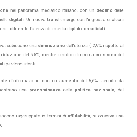
zione
nel panorama mediatico italiano, con un
declino
delle
uelle
digitali
. Un nuovo
trend
emerge con l'ingresso di alcuni
ione,
diluendo
l'utenza dei media digitali
consolidati
.
ievo, subiscono una
diminuzione
dell'utenza (-2,9% rispetto al
a
riduzione
del 5,5%, mentre i motori di ricerca
crescono
del
ali
perdono utenti.
te d'informazione con un
aumento
del 6,6%, seguito da
ostrano una
predominanza
della
politica nazionale
, del
angono raggruppate in termini di
affidabilità
, si osserva una
k
.