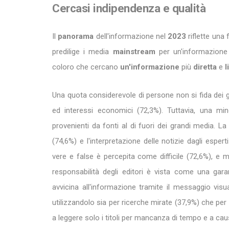
Cercasi indipendenza e qualità
Il
panorama
dell'informazione nel
2023
riflette una
predilige i media
mainstream
per un'informazion
coloro che cercano
un'informazione
più
diretta
e
l
Una quota considerevole di persone non si fida dei g
ed interessi economici (72,3%). Tuttavia, una mi
provenienti da fonti al di fuori dei grandi media. L
(74,6%) e l'interpretazione delle notizie dagli esper
vere e false è percepita come difficile (72,6%), e 
responsabilità degli editori è vista come una garanz
avvicina all'informazione tramite il messaggio visu
utilizzandolo sia per ricerche mirate (37,9%) che per 
a leggere solo i titoli per mancanza di tempo e a cau