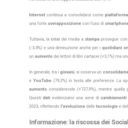
Internet
continua a consolidarsi come
piattaform
una forte
sovrapposizione
con l'uso di
smartphon
Tuttavia, la
crisi
dei media a
stampa
prosegue con 
(-3,4%) e una diminuzione anche per i
quotidiani o
un
aumento
dei lettori di libri cartacei (+3,1%) ma una
In generale, tra i
giovani
, si osserva un
consolidam
e
YouTube
(79,3%) in testa alle preferenze. La 
aumento
considerevole (+727,9%), mentre quella
Questi
dati
evidenziano una serie di
cambiamenti
2023, riflettendo
l'evoluzione
delle
tecnologie
e de
Informazione: la riscossa dei Soci