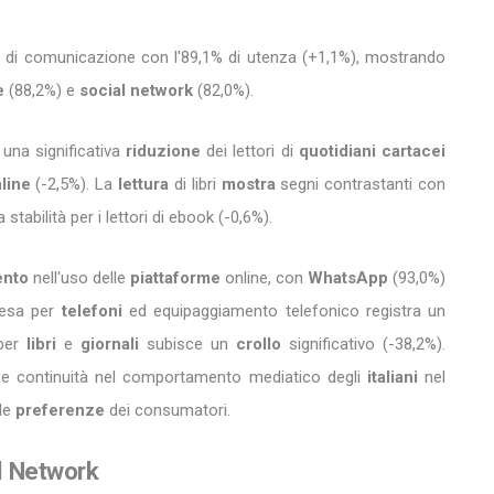
a
di comunicazione con l'89,1% di utenza (+1,1%), mostrando
e
(88,2%) e
social network
(82,0%).
una significativa
riduzione
dei lettori di
quotidiani cartacei
nline
(-2,5%). La
lettura
di libri
mostra
segni contrastanti con
 stabilità per i lettori di ebook (-0,6%).
ento
nell'uso delle
piattaforme
online, con
WhatsApp
(93,0%)
spesa per
telefoni
ed equipaggiamento telefonico registra un
 per
libri
e
giornali
subisce un
crollo
significativo (-38,2%).
e continuità nel comportamento mediatico degli
italiani
nel
lle
preferenze
dei consumatori.
al Network