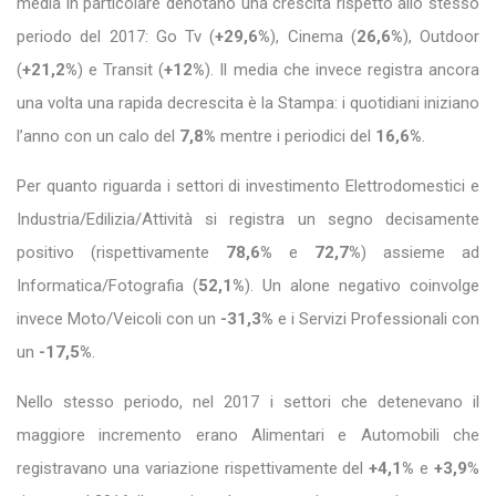
media in particolare denotano una crescita rispetto allo stesso
periodo del 2017: Go Tv (
+29,6%
), Cinema (
26,6%
), Outdoor
(
+21,2%
) e Transit (
+12%
). Il media che invece registra ancora
una volta una rapida decrescita è la Stampa: i quotidiani iniziano
l’anno con un calo del
7,8%
mentre i periodici del
16,6%
.
Per quanto riguarda i settori di investimento Elettrodomestici e
Industria/Edilizia/Attività si registra un segno decisamente
positivo (rispettivamente
78,6%
e
72,7%
) assieme ad
Informatica/Fotografia (
52,1%
). Un alone negativo coinvolge
invece Moto/Veicoli con un
-31,3%
e i Servizi Professionali con
un
-17,5%
.
Nello stesso periodo, nel 2017 i settori che detenevano il
maggiore incremento erano Alimentari e Automobili che
registravano una variazione rispettivamente del
+4,1%
e
+3,9
%