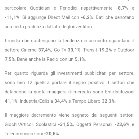
particolare Quotidiani e Periodici rispettivamente
-8,7%
e
-11,1%
. Si aggiunge Direct Mail con
-6,2%
. Dati che denotano
una certa prudenza dal lato degli investitori.
I media che sostengono la tendenza in aumento riguardano il
settore Cinema
37,4%
, Go Tv
33,1%
, Transit
19,2%
e Outdoor
7,5%
. Bene anche la Radio con un
5,1%
.
Per quanto riguarda gli investimenti pubblicitari per settore,
sono ben 12 quelli a portare il segno positivo. I settori che
detengono la quota maggiore di mercato sono Enti/Istituzioni
41,1%
, Industria/Edilizia
34,4%
e Tempo Libero
32,3%
.
Il maggiore decremento viene segnato dai seguenti settori:
Giochi/Articoli Scolastici
-31,5%
, Oggetti Personali
-23,6%
e
Telecomunicazioni
-20,5%
.