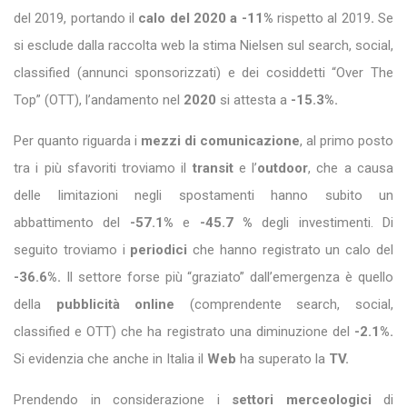
del 2019, portando
il
calo del 2020 a -11%
rispetto al 2019
.
Se
si esclude dalla raccolta web la stima Nielsen sul search, social,
classified (annunci sponsorizzati) e dei cosiddetti “Over The
Top” (OTT), l’andamento nel
2020
si attesta a
-15.3%.
Per quanto riguarda i
mezzi di comunicazione
, al primo posto
tra i più sfavoriti troviamo il
transit
e l’
outdoor
, che a causa
delle limitazioni negli spostamenti hanno subito un
abbattimento del
-57.1%
e
-45.7 %
degli investimenti. Di
seguito troviamo i
periodici
che hanno registrato un calo del
-36.6%.
Il settore forse più “graziato” dall’emergenza è quello
della
pubblicità online
(comprendente search, social,
classified e OTT) che ha registrato una diminuzione del
-2.1%.
Si evidenzia che anche in Italia il
Web
ha superato la
TV.
Prendendo in considerazione i
settori merceologici
di