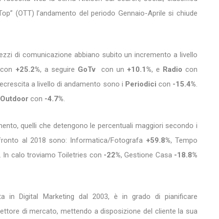
 Top” (OTT) l’andamento del periodo Gennaio-Aprile si chiude
zzi di comunicazione abbiano subito un incremento a livello
a
con
+25.2%
, a seguire
GoTv
con un
+10.1%
, e
Radio
con
ecrescita a livello di andamento sono i
Periodici
con
-15.4%
.
Outdoor
con
-4.7%
.
imento, quelli che detengono le percentuali maggiori secondo i
nfronto al 2018 sono: Informatica/Fotografa
+59.8%
, Tempo
. In calo troviamo Toiletries con
-22%
, Gestione Casa
-18.8%
a in Digital Marketing dal 2003, è in grado di pianificare
ettore di mercato, mettendo a disposizione del cliente la sua