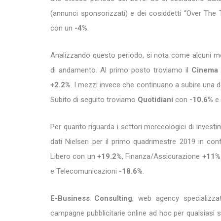
(annunci sponsorizzati) e dei cosiddetti “Over The
con un
-4%
.
Analizzando questo periodo, si nota come alcuni me
di andamento. Al primo posto troviamo il
Cinem
+2.2%
. I mezzi invece che continuano a subire una d
Subito di seguito troviamo
Quotidiani
con
-10.6%
e
Per quanto riguarda i settori merceologici di invest
dati Nielsen per il primo quadrimestre 2019 in co
Libero con un
+19.2%
, Finanza/Assicurazione
+11%
e Telecomunicazioni
-18.6%
.
E-Business Consulting
, web agency specializzat
campagne pubblicitarie online ad hoc per qualsiasi s