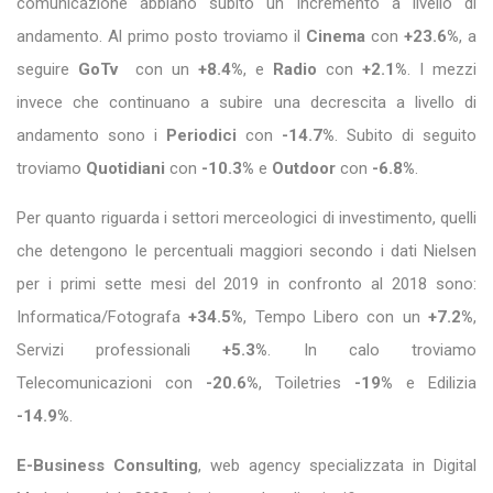
comunicazione abbiano subito un incremento a livello di
andamento. Al primo posto troviamo il
Cinema
con
+23.6%
, a
seguire
GoTv
con un
+8.4%
, e
Radio
con
+2.1%
. I mezzi
invece che continuano a subire una decrescita a livello di
andamento sono i
Periodici
con
-14.7%
. Subito di seguito
troviamo
Quotidiani
con
-10.3%
e
Outdoor
con
-6.8%
.
Per quanto riguarda i settori merceologici di investimento, quelli
che detengono le percentuali maggiori secondo i dati Nielsen
per i primi sette mesi del 2019 in confronto al 2018 sono:
Informatica/Fotografa
+34.5%
, Tempo Libero con un
+7.2%
,
Servizi professionali
+5.3%
. In calo troviamo
Telecomunicazioni con
-20.6%
, Toiletries
-19%
e Edilizia
-14.9%
.
E-Business Consulting
, web agency specializzata in Digital