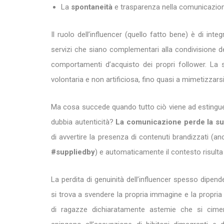
La
spontaneità
e trasparenza nella comunicazio
Il ruolo dell’influencer (quello fatto bene) è di inte
servizi che siano complementari alla condivisione del
comportamenti d’acquisto dei propri follower. La 
volontaria e non artificiosa, fino quasi a mimetizzarsi
Ma cosa succede quando tutto ciò viene ad estingue
dubbia autenticità?
La comunicazione perde la sua
di avvertire la presenza di contenuti brandizzati (a
#suppliedby
) e automaticamente il contesto risulta
La perdita di genuinità dell’influencer spesso dipen
si trova a svendere la propria immagine e la propria
di ragazze dichiaratamente astemie che si cimen