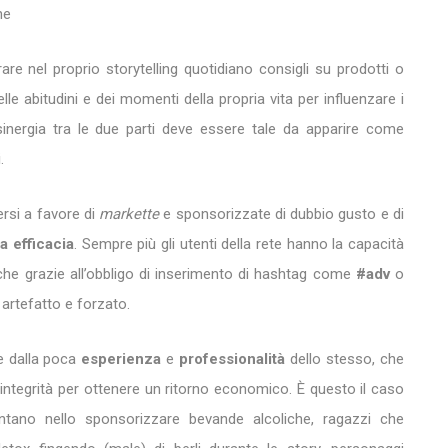
ne
grare nel proprio storytelling quotidiano consigli su prodotti o
le abitudini e dei momenti della propria vita per influenzare i
sinergia tra le due parti deve essere tale da apparire come
.
rsi a favore di
markette
e sponsorizzate di dubbio gusto e di
 efficacia
. Sempre più gli utenti della rete hanno la capacità
nche grazie all’obbligo di inserimento di hashtag come
#adv
o
 artefatto e forzato.
de dalla poca
esperienza
e
professionalità
dello stesso, che
 integrità per ottenere un ritorno economico. È questo il caso
tano nello sponsorizzare bevande alcoliche, ragazzi che