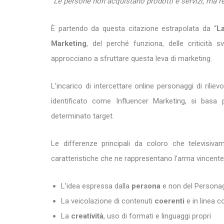
“
Le persone non acquistano prodotti e servizi, ma re
È partendo da questa citazione estrapolata da “
L
Marketing
, del perché funziona, delle criticità 
approcciano a sfruttare questa leva di marketing.
L’incarico di intercettare online personaggi di rilie
identificato come Influencer Marketing, si basa p
determinato target.
Le differenze principali da coloro che televisi
caratteristiche che ne rappresentano l’arma vincente
L’idea espressa dalla
persona
e non del Persona
La veicolazione di contenuti
coerenti
e in linea co
La
creatività
, uso di formati e linguaggi propri