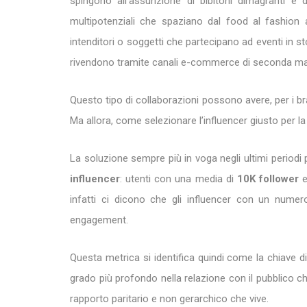
spingono all’assunzione di bibitoni dimagranti e 
multipotenziali che spaziano dal food al fashion 
intenditori o soggetti che partecipano ad eventi in s
rivendono tramite canali e-commerce di seconda 
Questo tipo di collaborazioni possono avere, per i b
Ma allora, come selezionare l’influencer giusto per la 
La soluzione sempre più in voga negli ultimi periodi
influencer
: utenti con una media di
10K follower
infatti ci dicono che gli influencer con un num
engagement.
Questa metrica si identifica quindi come la chiave di
grado più profondo nella relazione con il pubblico ch
rapporto paritario e non gerarchico che vive.