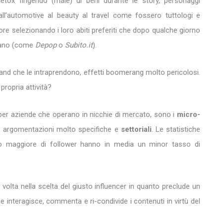
detox fingendo (male) di berli durante le story, personaggi
all’automotive al beauty al travel come fossero tuttologi e
tore selezionando i loro abiti preferiti che dopo qualche giorno
mano (come
Depop
o
Subito.it
).
rand che le intraprendono, effetti boomerang molto pericolosi.
propria attività?
 per aziende che operano in nicchie di mercato, sono i
micro-
e argomentazioni molto specifiche e
settoriali
. Le statistiche
ero maggiore di follower hanno in media un minor tasso di
 volta nella scelta del giusto influencer in quanto preclude un
e interagisce, commenta e ri-condivide i contenuti in virtù del