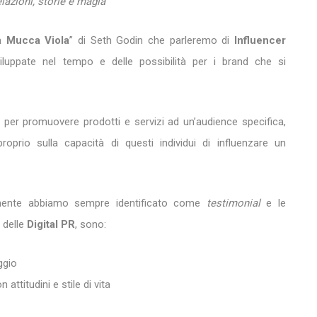
lazioni, storie e magia
"
a Mucca Viola
” di Seth Godin che parleremo di
Influencer
sviluppate nel tempo e delle possibilità per i brand che si
vo per promuovere prodotti e servizi ad un’audience specifica,
roprio sulla capacità di questi individui di influenzare un
vamente abbiamo sempre identificato come
testimonial
e le
 delle
Digital PR
, sono:
ggio
n attitudini e stile di vita