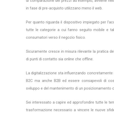
di comparazione dei prezzi ad esempio, avviene nella
in fase di pre-acquisto utilizzano meno il web.
Per quanto riguarda il dispositivo impiegato per l’acq
tutte le categorie a cui fanno seguito mobile e tab
consumatori verso il negozio fisico.
Sicuramente cresce in misura rilevante la pratica del
di punti di contatto sia online che offline.
La digitalizzazione sta influenzando concretamente 
B2C ma anche B2B ed essere consapevoli di cosa sig
sviluppo e del mantenimento di un posizionamento co
Sei interessato a capire ed approfondire tutte le te
trasformazione necessario a vincere le nuove sfi