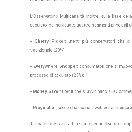
cioè utenti che utilizzano la rete in tutte le fasi del 
L’Osservatorio Multicanalità inoltre, sulla base della
acquisto, ha individuato quattro segmenti principali a
-
Cherry Picker
: utenti più conservatori che s
tradizionale (29%);
-
Everywhere Shopper
: consumatori che si muovono
processo di acquisto (25%);
-
Money Saver
: utenti che si avvicinano all’eCommer
-
Pragmatic
: coloro che usano il web per aumentare
Tali categorie si caratterizzano per un diverso compo