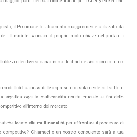
 maggior parte dei casi online tranne per i Cherry Picker che
uisto, il
Pc
rimane lo strumento maggiormente utilizzato da
let. Il
mobile
sancisce il proprio ruolo chiave nel portare i
l’utilizzo dei diversi canali in modo ibrido e sinergico con mix
i modelli di business delle imprese non solamente nel settore
nifica oggi la multicanalità risulta cruciale ai fini dello
mpetitivo all’interno del mercato.
matiche legate alla
multicanalità
per affrontare il processo di
de competitive? Chiamaci e un nostro consulente sarà a tua