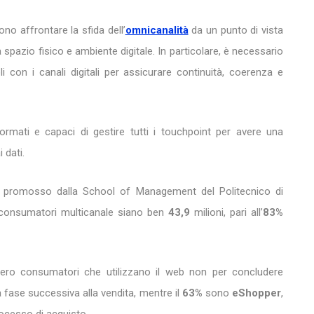
no affrontare la sfida dell’
omnicanalità
da un punto di vista
 spazio fisico e ambiente digitale. In particolare, è necessario
oli con i canali digitali per assicurare continuità, coerenza e
ormati e capaci di gestire tutti i touchpoint per avere una
 dati.
tà, promosso dalla School of Management del Politecnico di
i consumatori multicanale siano ben
43,9
milioni, pari all’
83%
vero consumatori che utilizzano il web non per concludere
 fase successiva alla vendita, mentre il
63%
sono
eShopper
,