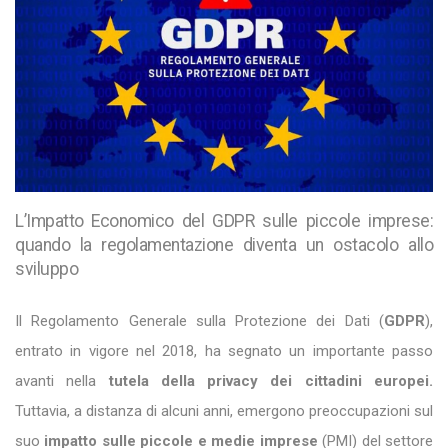
L’Impatto Economico del GDPR sulle piccole imprese:
quando la regolamentazione diventa un ostacolo allo
sviluppo
Il Regolamento Generale sulla Protezione dei Dati (
GDPR
),
entrato in vigore nel 2018, ha segnato un importante passo
avanti nella
tutela della privacy
dei cittadini europei.
Tuttavia, a distanza di alcuni anni, emergono preoccupazioni sul
suo
impatto sulle piccole e medie imprese
(PMI) del settore