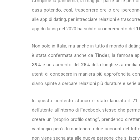
Complice la pandemia, la maggior parte delle person
casa potendo, così, trascorrere ore o ore iperconness
alle app di dating, per intrecciare relazioni e trascorr
app di dating nel 2020 ha subito un incremento del
1
Non solo in Italia, ma anche in tutto il mondo il dat
è stata confermata anche da
Tinder
, la famosa ap
39%
e un aumento del
28%
della lunghezza media d
utenti di conoscere in maniera più approfondita con
siano spinte a cercare relazioni più durature e serie 
In questo contesto storico è stato lanciato il 21 
dell’utente all’interno di Facebook stesso che perm
creare un “proprio profilo dating”, prendendo diretta
vantaggio però di mantenere i due account del tutto
non viene segnalata alle nuove persone che si iscrivon