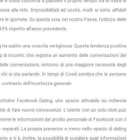
e è stata costretta a passare il proprio tempo tra le mura di
a alla rete. Impossibilitati ad uscire, molti si sono affidati
ere le giornate. Su questa scia, nel nostro Paese, l’utilizzo delle
51%
rispetto all’anno precedente.
ing ha subito una crescita vertiginosa. Questa tendenza positiva
p di incontri, che registra un aumento delle conversazioni del
elle conversazioni, sintomo di una maggiore necessità degli
 chi si sta parlando. In tempi di Covid sembra che le persone
a contrasto dell’incertezza generale.
ottobre Facebook Dating, uno spazio attivabile su richiesta
ette di fare nuove conoscenze. L’utente con un solo click può
mente le informazioni dal profilo personale di Facebook con il
 separati. La propria presenza o meno nello spazio di dating
o e vi è, inoltre, la possibilità di scegliere quali informazioni