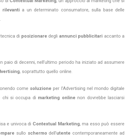
so di
Contextual Marketing
, un approccio al marketing che si
 rilevanti
a un determinato consumatore, sulla base delle
.
 tecnica di
posizionare
degli
annunci pubblicitari
accanto a
n paio di decenni, nell’ultimo periodo ha iniziato ad assumere
vertising
, soprattutto quello online.
oponendo come
soluzione
per l’Advertising nel mondo digitale
 chi si occupa di
marketing online
non dovrebbe lasciarsi
isa e univoca di
Contextual Marketing
, ma esso può essere
compare
sullo
schermo
dell’
utente
contemporaneamente ad