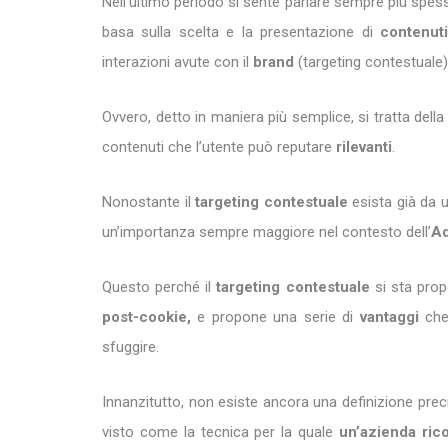
Nell’ultimo periodo si sente parlare sempre più spes
basa sulla scelta e la presentazione di
contenuti
interazioni avute con il
brand
(targeting contestuale)
Ovvero, detto in maniera più semplice, si tratta della
contenuti che l’utente può reputare
rilevanti
.
Nonostante il
targeting contestuale
esista già da u
un’importanza sempre maggiore nel contesto dell’
Ad
Questo perché il
targeting contestuale
si sta pr
post-cookie,
e propone una serie di
vantaggi
che
sfuggire.
Innanzitutto, non esiste ancora una definizione prec
visto come la tecnica per la quale
un’azienda ri