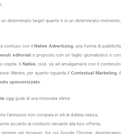
o.
e un determinato target quanto è in un determinato momento,
a confuso con il
Native Advertising
, una forma di pubblicità
nuti editoriali
e proposto con un taglio giornalistico e con
o ospita. Il
Native
, cioè, va ad amalgamarsi con il contenuto
nione. Mentre, per quanto riguarda il
Contextual Marketing
, il
nuto sponsorizzato
.
le
oggi gode di una rinnovata stima:
he l’annuncio non compaia in siti di dubbia natura;
nte accanto al contesto rilevante alla loro offerta;
: sempre più browser, tra cui Google Chrome, diventeranno