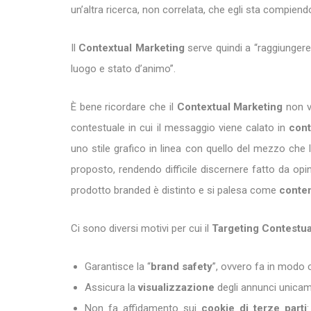
un’altra ricerca, non correlata, che egli sta compiend
Il
Contextual Marketing
serve quindi a “raggiunger
luogo e stato d’animo”.
È bene ricordare che il
Contextual Marketing
non v
contestuale in cui il messaggio viene calato in
conte
uno stile grafico in linea con quello del mezzo che l
proposto, rendendo difficile discernere fatto da opi
prodotto branded è distinto e si palesa come
conte
Ci sono diversi motivi per cui il
Targeting Contestua
Garantisce la “
brand safety
”, ovvero fa in modo c
Assicura la
visualizzazione
degli annunci unicame
Non fa affidamento sui
cookie di terze parti