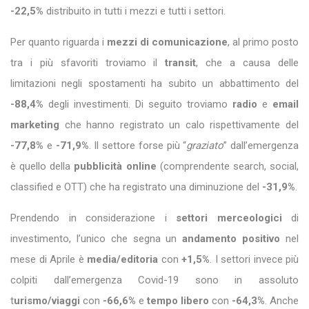
-22,5%
distribuito in tutti i mezzi e tutti i settori.
Per quanto riguarda i
mezzi di comunicazione
, al primo posto
tra i più sfavoriti troviamo il
transit
, che a causa delle
limitazioni negli spostamenti ha subito un abbattimento del
-88,4%
degli investimenti. Di seguito troviamo
radio
e
email
marketing
che hanno registrato un calo rispettivamente del
-77,8%
e
-71,9%
. Il settore forse più “
graziato
” dall’emergenza
è quello della
pubblicità online
(comprendente search, social,
classified e OTT) che ha registrato una diminuzione del
-31,9%
.
Prendendo in considerazione i
settori merceologici
di
investimento, l’unico che segna un
andamento positivo
nel
mese di Aprile è
media/editoria
con
+1,5%
. I settori invece più
colpiti dall’emergenza Covid-19 sono in assoluto
t
urismo/viaggi
con
-66,6%
e
tempo libero
con
-64,3%
. Anche