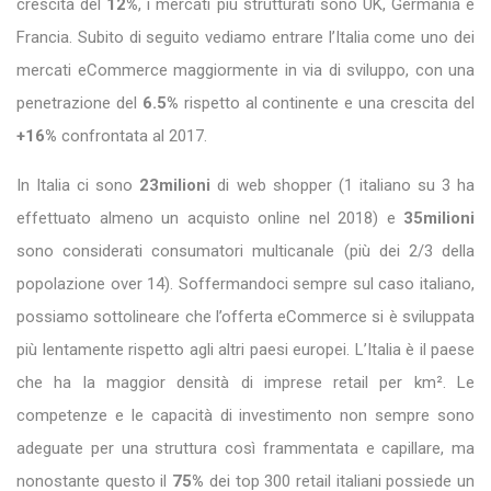
crescita del
12%
, i mercati più strutturati sono UK, Germania e
Francia. Subito di seguito vediamo entrare l’Italia come uno dei
mercati eCommerce maggiormente in via di sviluppo, con una
penetrazione del
6.5%
rispetto al continente e una crescita del
+16%
confrontata al 2017.
In Italia ci sono
23milioni
di web shopper (1 italiano su 3 ha
effettuato almeno un acquisto online nel 2018) e
35milioni
sono considerati consumatori multicanale (più dei 2/3 della
popolazione over 14). Soffermandoci sempre sul caso italiano,
possiamo sottolineare che l’offerta eCommerce si è sviluppata
più lentamente rispetto agli altri paesi europei. L’Italia è il paese
che ha la maggior densità di imprese retail per km². Le
competenze e le capacità di investimento non sempre sono
adeguate per una struttura così frammentata e capillare, ma
nonostante questo il
75%
dei top 300 retail italiani possiede un