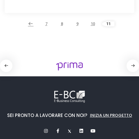
7
8
9
10
11
SEI PRONTO A LAVORARE CON NOI?
INIZIA UN PROGETTO